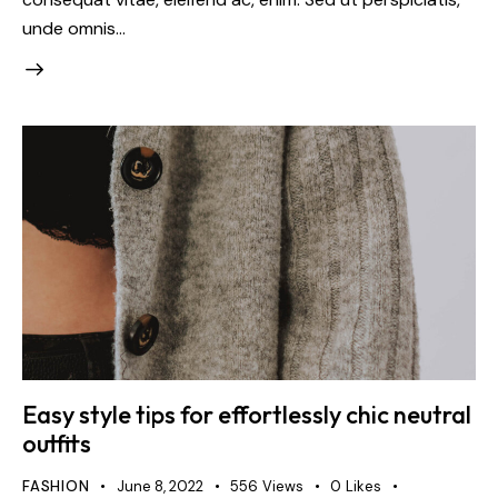
unde omnis…
Easy style tips for effortlessly chic neutral
outfits
FASHION
June 8, 2022
556
Views
0
Likes