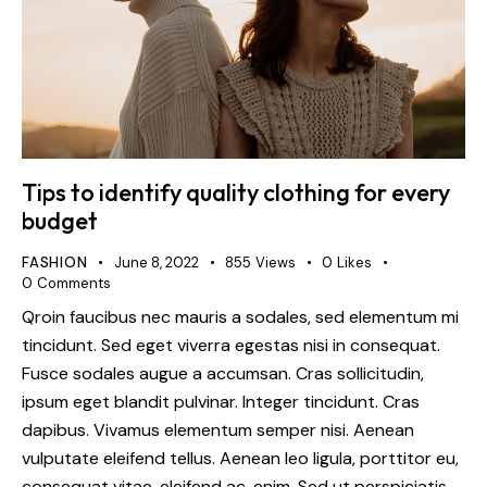
Tips to identify quality clothing for every
budget
FASHION
June 8, 2022
855
Views
0
Likes
0
Comments
Qroin faucibus nec mauris a sodales, sed elementum mi
tincidunt. Sed eget viverra egestas nisi in consequat.
Fusce sodales augue a accumsan. Cras sollicitudin,
ipsum eget blandit pulvinar. Integer tincidunt. Cras
dapibus. Vivamus elementum semper nisi. Aenean
vulputate eleifend tellus. Aenean leo ligula, porttitor eu,
consequat vitae, eleifend ac, enim. Sed ut perspiciatis,