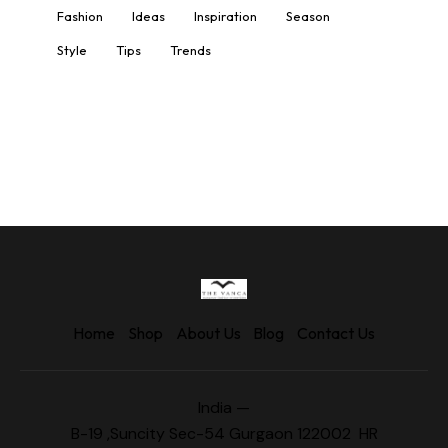
Fashion
Ideas
Inspiration
Season
Style
Tips
Trends
Home
Shop
About Us
Blog
Contact Us
India —
B-19 ,Suncity Sec-54 Gurgaon 122002 HR