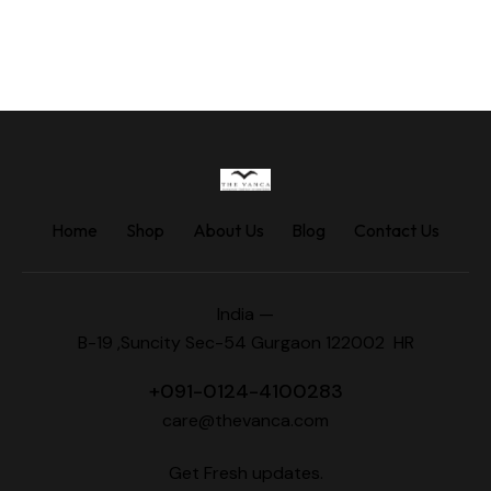
Home
Shop
About Us
Blog
Contact Us
India —
B-19 ,Suncity Sec-54 Gurgaon 122002 HR
+
091-0124-4100283
care@thevanca.com
Get Fresh updates.